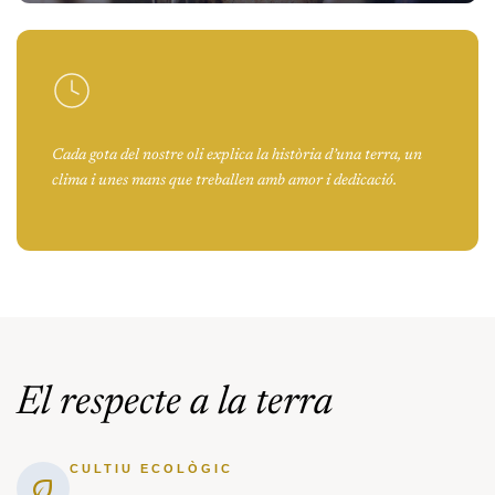
Cada gota del nostre oli explica la història d’una terra, un
clima i unes mans que treballen amb amor i dedicació.
El respecte a la terra
CULTIU ECOLÒGIC
eco