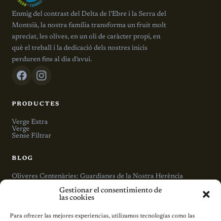
Enmig del contrast del Delta de l’Ebre i la Serra del
Montsià, la nostra família transforma un fruit molt
apreciat, les olives, en un oli de caràcter propi, en
què el treball i la dedicació dels nostres inicis
perduren fins al dia d’avui.
PRODUCTES
Verge Extra
Verge
Sense Filtrar
BLOG
Oliveres Centenàries: Guardianes de la Nostra Herència
Maridatge: Com Escollir l’Oli Perfecte per a Cada Plat
Gestionar el consentimiento de
Beneficis de l’Oli d’Oliva per a la Salut Cardiovascular
las cookies
LA MUNDANA
Para ofrecer las mejores experiencias, utilizamos tecnologías como las