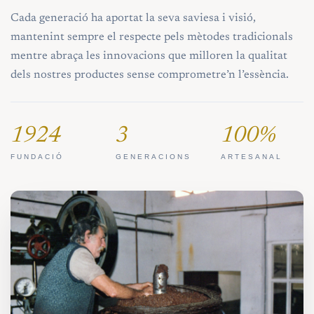
Cada generació ha aportat la seva saviesa i visió,
mantenint sempre el respecte pels mètodes tradicionals
mentre abraça les innovacions que milloren la qualitat
dels nostres productes sense comprometre’n l’essència.
1924
3
100%
FUNDACIÓ
GENERACIONS
ARTESANAL