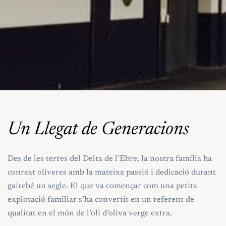
Un Llegat de Generacions
Des de les terres del Delta de l’Ebre, la nostra família ha
conreat oliveres amb la mateixa passió i dedicació durant
gairebé un segle. El que va començar com una petita
explotació familiar s’ha convertit en un referent de
qualitat en el món de l’oli d’oliva verge extra.