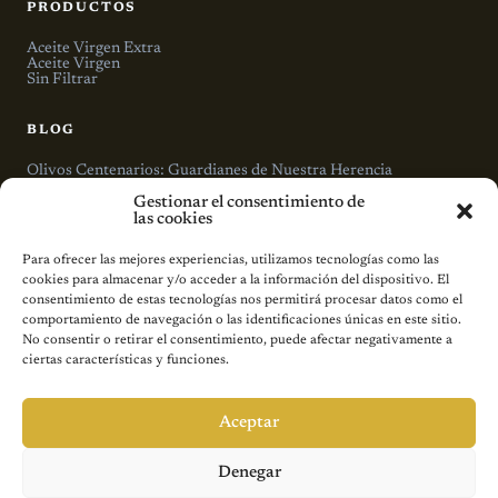
PRODUCTOS
Aceite Virgen Extra
Aceite Virgen
Sin Filtrar
BLOG
Olivos Centenarios: Guardianes de Nuestra Herencia
Maridaje: Cómo Elegir el Aceite Perfecto para Cada Plato
Gestionar el consentimiento de
Beneficios del Aceite de Oliva para la Salud Cardiovascular
las cookies
LA MUNDANA
Para ofrecer las mejores experiencias, utilizamos tecnologías como las
cookies para almacenar y/o acceder a la información del dispositivo. El
El Proceso
consentimiento de estas tecnologías nos permitirá procesar datos como el
Nuestra Historia
comportamiento de navegación o las identificaciones únicas en este sitio.
Contacto
No consentir o retirar el consentimiento, puede afectar negativamente a
ciertas características y funciones.
LEGAL
Aviso legal
Aceptar
Política de cookies
Condiciones generales de compra
Denegar