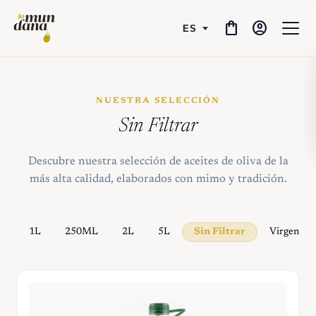
shopping_bag
account_circle
NUESTRA SELECCIÓN
Sin Filtrar
Descubre nuestra selección de aceites de oliva de la
más alta calidad, elaborados con mimo y tradición.
1L
250ML
2L
5L
Sin Filtrar
Virgen