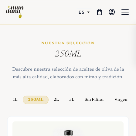
shopping_bag
account_circle
NUESTRA SELECCIÓN
250ML
Descubre nuestra selección de aceites de oliva de la
más alta calidad, elaborados con mimo y tradición.
1L
250ML
2L
5L
Sin Filtrar
Virgen