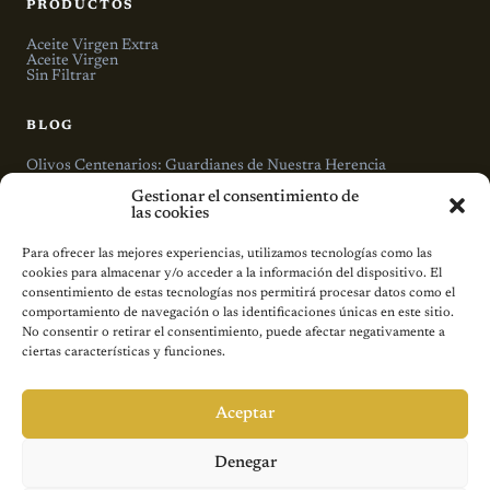
PRODUCTOS
Aceite Virgen Extra
Aceite Virgen
Sin Filtrar
BLOG
Olivos Centenarios: Guardianes de Nuestra Herencia
Maridaje: Cómo Elegir el Aceite Perfecto para Cada Plato
Gestionar el consentimiento de
Beneficios del Aceite de Oliva para la Salud Cardiovascular
las cookies
LA MUNDANA
Para ofrecer las mejores experiencias, utilizamos tecnologías como las
cookies para almacenar y/o acceder a la información del dispositivo. El
El Proceso
consentimiento de estas tecnologías nos permitirá procesar datos como el
Nuestra Historia
comportamiento de navegación o las identificaciones únicas en este sitio.
Contacto
No consentir o retirar el consentimiento, puede afectar negativamente a
ciertas características y funciones.
LEGAL
Aviso legal
Aceptar
Política de cookies
Condiciones generales de compra
Denegar