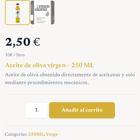
2,50
€
10€ / litro
Aceite de oliva virgen – 250 ML
Aceite de oliva obtenido directamente de aceitunas y solo
mediante procedimientos mecánicos.
Aceite
de
Añadir al carrito
oliva
virgen
–
250
Categorías:
250ML
,
Verge
ML