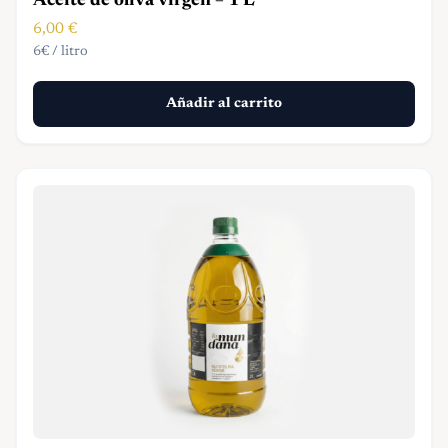
Aceite de oliva virgen – 1 L
6,00
€
6€ / litro
Añadir al carrito