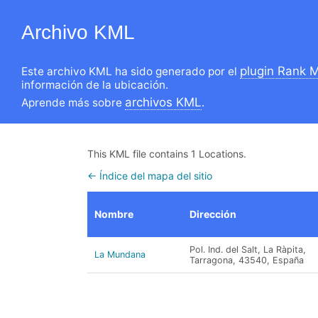
Archivo KML
plugin Rank 
Este archivo KML ha sido generado por el
información de la ubicación.
archivos KML
Aprende más sobre
.
This KML file contains 1 Locations.
← Índice del mapa del sitio
Nombre
Dirección
Pol. Ind. del Salt, La Ràpita,
La Mundana
Tarragona, 43540, España